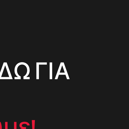
ΔΩ ΓΙΑ
με!