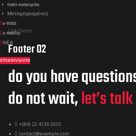
Fantic motorcycles
Μεταχειρισμένες
e-BIKES
Archives:
List Footer
e-Mobility
Footer
ΝΕΑ
Footer 02
επικοινωνια
do you have question
do not wait,
let’s talk
+(84) 22 4130 0555
contact@example.com