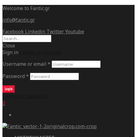
Welcome to Fantic.gr
info@fantic.gr
Facebook
Linkedin
Twitter
Youtube
Close
Sign in
Create an Account
Username or email
*
Password
*
Login
Lost your password?
0