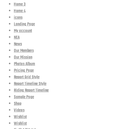
Home 3
Home 4
icons
Landing Page
My account
NEA
News
Our Members
Our Mission
Photos Album
Pricing Page
Report Grid Style
Report Timeline Style
Riding Report Timeline
Sample Page
Shop
Videos
Wishlist
Wishlist