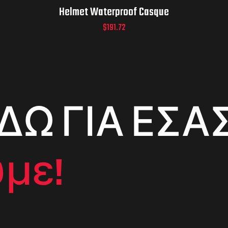
Helmet Waterproof Casque
$
191.72
ΔΩ ΓΙΑ ΕΣΑΣ
με!