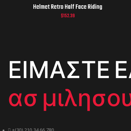
Helmet Retro Half Face Riding
$
152.39
ΕΙΜΑΣΤΕ Ε
ασ μιλησου
+(30) 210 34 66 780