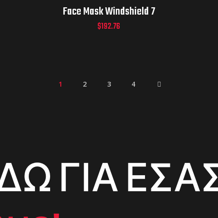
Face Mask Windshield 7
$
192.76
1
2
3
4
ΔΩ ΓΙΑ ΕΣΑΣ