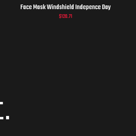
Face Mask Windshield Indepence Day
$
120.71
.